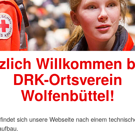
zlich Willkommen 
DRK-Ortsverein
Wolfenbüttel!
efindet sich unsere Webseite nach einem technisc
aufbau.