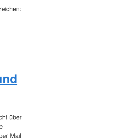
reichen:
und
cht über
e
per Mail